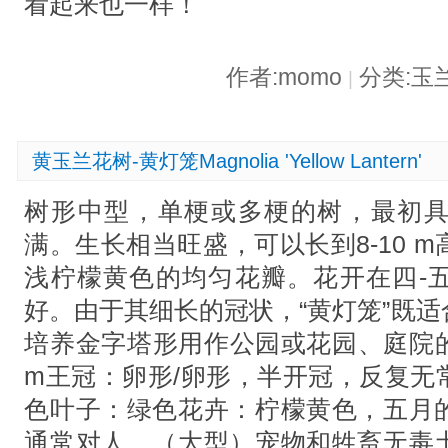
看起来也一样！
作者:momo
分类:玉
|
黄玉兰花树-黄灯笼Magnolia 'Yellow Lantern'
树形中型，单梗或多梗的树，最初
满。生长相当旺盛，可以长到8-10 
浅柠檬黄色的均匀花瓣。花开在四-
好。由于其细长的冠状，“黄灯笼”既
培养金字塔形用作公园或花园、庭院的
m王冠：卵形/卵形，半开冠，反复无
色叶子：绿色花卉：柠檬黄色，五月
通常对人，（大型）宠物和牲畜无毒